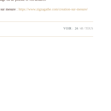
n sur mesure :
https://www.zigzagathe.com/creation-sur-mesure/
VOIR :
24
48
TOUS