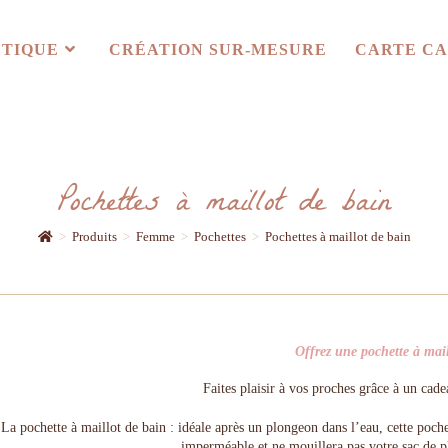
TIQUE
CRÉATION SUR-MESURE
CARTE C
Pochettes à maillot de bain
>
Produits
>
Femme
>
Pochettes
>
Pochettes à maillot de bain
Offrez une pochette à mail
Faites plaisir à vos proches grâce à un cade
La pochette à maillot de bain : idéale après un plongeon dans l’eau, cette poche
imperméable et ne mouillera pas votre sac de pl