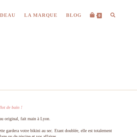
ADEAU
LA MARQUE
BLOG
0
lot de bain !
au original, fait main à Lyon.
tte gardera votre bikini au sec. Etant doublée, elle est totalement
age ou de piscine et vos affaires.