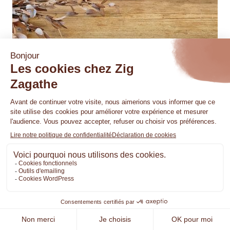
Étui à lunettes éco-responsable rouge
28,00
€
Ajouter au panier
1
2
3
RECHERCHE